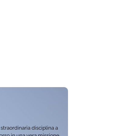
traordinaria disciplina a
orso in una vera missione,