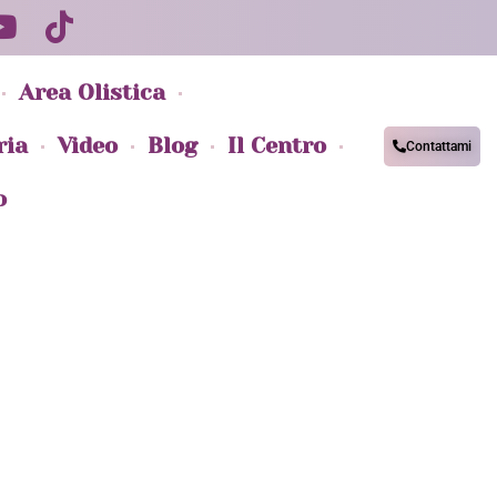
Area Olistica
ria
Video
Blog
Il Centro
Contattami
o