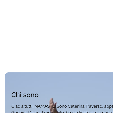
Chi sono
Ciao a tutti! NAMASTE! Sono Caterina Traverso, appas
Genova. Da quel momento, ho dedicato il mio cuore e