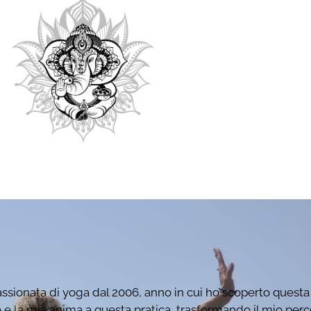
sionata di yoga dal 2006, anno in cui ho scoperto questa s
 la mia anima a questa pratica, trasformando il mio perc