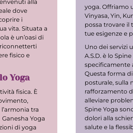
Benvenuti alla
yoga. Offriamo un
deale dove
Vinyasa, Yin, Kun
oprire i
possa trovare il 
a vita. Situata a
tue esigenze e p
la è un’oasi di
 riconnetterti
Uno dei servizi 
re fisico e
A.S.D. è lo Spin
specificamente a
Questa forma di 
lo Yoga
posturale, sulla 
rafforzamento de
vità fisica. È
alleviare problem
movimento,
Spine Yoga sono 
l’armonia tra
dolori alla schi
la Ganesha Yoga
salute e la flessi
zioni di yoga