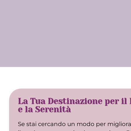
La Tua Destinazione per il
e la Serenità
Se stai cercando un modo per migliorar