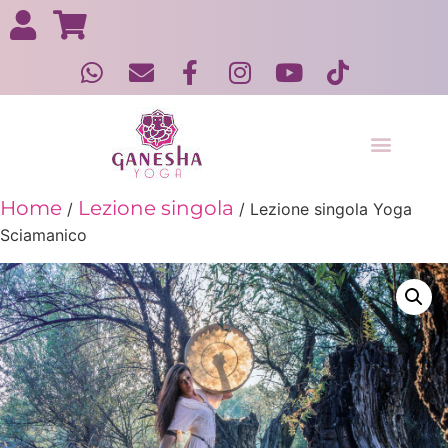
Yoga in gravidanza e post gravidanza
Home
Lezione singola
/
/ Lezione singola Yoga
Sciamanico