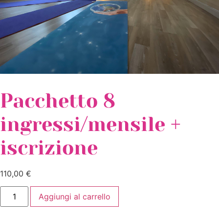
Pacchetto 8
ingressi/mensile +
iscrizione
110,00
€
Aggiungi al carrello