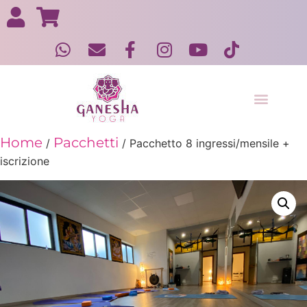
Yoga in gravidanza e post gravidanza
Home
Pacchetti
/
/ Pacchetto 8 ingressi/mensile +
iscrizione