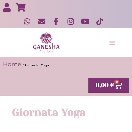
Yoga in gravidanza e post gravidanza
Home
/ Giornata Yoga
0
0,00
€
Giornata Yoga