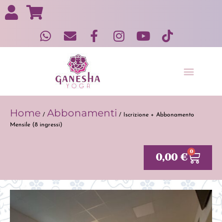
Yoga in gravidanza e post gravidanza
Home
Abbonamenti
/
/ Iscrizione + Abbonamento
Mensile (8 ingressi)
0
0,00
€