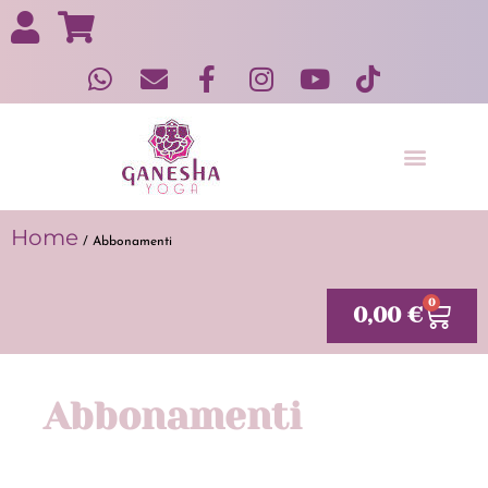
Yoga in gravidanza e post gravidanza
Home
/ Abbonamenti
0
0,00
€
Abbonamenti